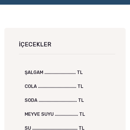
İÇECEKLER
ŞALGAM ........................... TL
COLA ................................. TL
SODA ................................. TL
MEYVE SUYU .................... TL
SU ....................................... TL