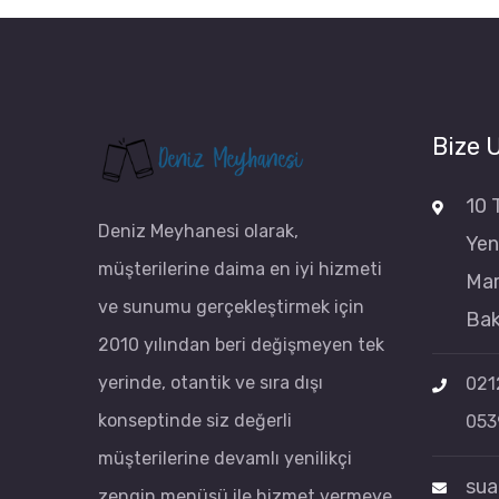
Bize 
10 
Deniz Meyhanesi olarak,
Yen
müşterilerine daima en iyi hizmeti
Mar
ve sunumu gerçekleştirmek için
Bak
2010 yılından beri değişmeyen tek
yerinde, otantik ve sıra dışı
021
konseptinde siz değerli
053
müşterilerine devamlı yenilikçi
sua
zengin menüsü ile hizmet vermeye